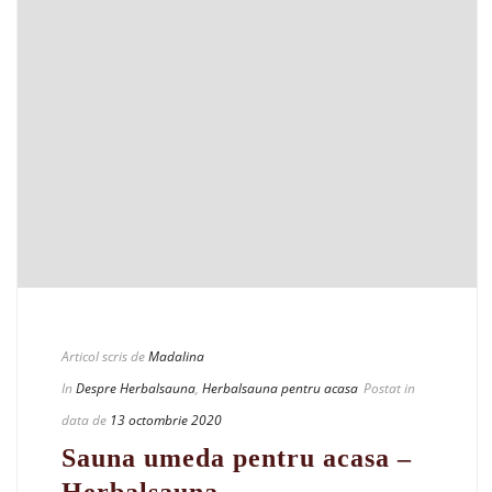
Articol scris de
Madalina
In
Despre Herbalsauna
,
Herbalsauna pentru acasa
Postat in
data de
13 octombrie 2020
Sauna umeda pentru acasa –
Herbalsauna