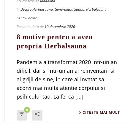
Articol scris de
Madalina
In
Despre Herbalsauna
,
Generalitati Sauna
,
Herbalsauna
pentru acasa
Postat in data de
10 decembrie 2020
8 motive pentru a avea
propria Herbalsauna
Pandemia a transformat 2020 intr-un an
dificil, dar si intr-un an al reinventarii si
al grijii de sine, in care ai invatat sa
acorzi mai multa atentie corpului si
psihicului tau. La fel ca [...]
0
CITESTE MAI MULT